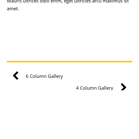
Mauris ultrices odio enim, eget ultricies arcu maximus sit
amet.
6 Column Gallery
4 Column Gallery
Copyright © Grand Cruz Production 2020 All right reserved